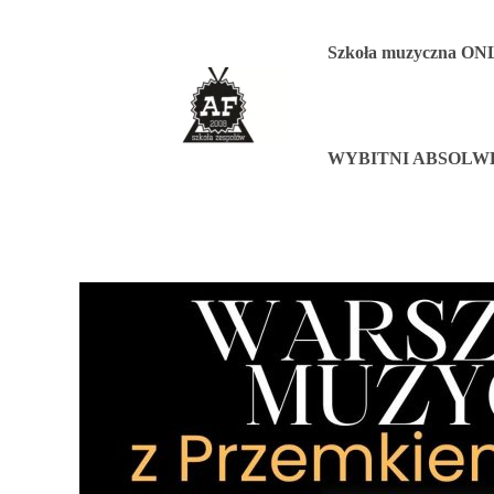
Przejdź
do
Szkoła muzyczna O
treści
WYBITNI ABSOLW