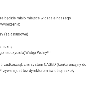
re będzie miało miejsce w czasie naszego
 wydarzenia:
y (sala klubowa)
ytmiczną
o nauczyciela)Wstęp Wolny!!!
est rzadkością), zna system CAGED (konkurencyjny do
Przywara jest też dyrektorem świetnej szkoły