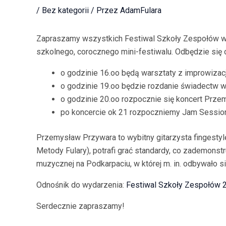
/
Bez kategorii
/ Przez
AdamFulara
Zapraszamy wszystkich Festiwal Szkoły Zespołów w 
szkolnego, corocznego mini-festiwalu. Odbędzie się 
o godzinie 16.oo będą warsztaty z improwiza
o godzinie 19.oo będzie rozdanie świadectw 
o godzinie 20.oo rozpocznie się koncert Przem
po koncercie ok 21 rozpoczniemy Jam Sessio
Przemysław Przywara to wybitny gitarzysta fingestyle
Metody Fulary), potrafi grać standardy, co zademons
muzycznej na Podkarpaciu, w której m. in. odbywało si
Odnośnik do wydarzenia:
Festiwal Szkoły Zespołów 
Serdecznie zapraszamy!